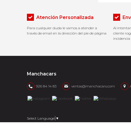
Atención Personalizada
Env
Para cualquier duda le vamos a atender a
Al intenta
través de email en la dirección del pie de página
cliente r
incidencia
Manchacars
926 84 14 83
ventas@manchacars.com
Select Language
▼