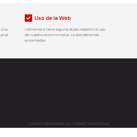
Uso de la Web
 a su
Llámenos si tiene alguna duda respecto al uso
ue se
de nuestro ecommmerce. Le atenderemos
encantados.
Comercio desarrollado con
Linkasoft LeKommerce