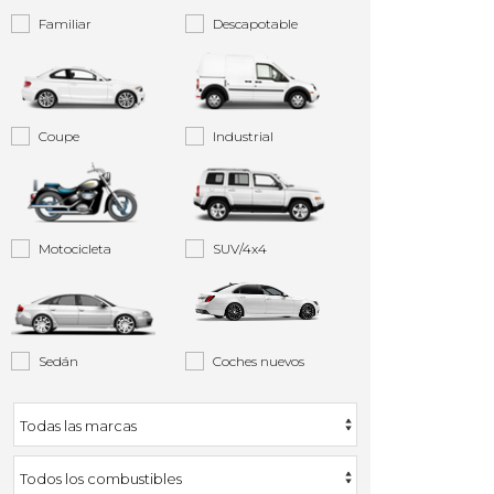
Familiar
Descapotable
Coupe
Industrial
Motocicleta
SUV/4x4
Sedán
Coches nuevos