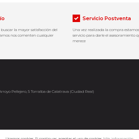
ío
Servicio Postventa
r buscar la mayor satisfacción del
Una vez realizada la compra estamos
ogamos nos comenten cualquier
servicio para darle el asesoramiento q
merece
Arroyo Pellejero, 5 Torralba de Calatrava (Ciudad Real)
Usamos cookies. Si continuas, aceptas el uso de cookies.
Más información