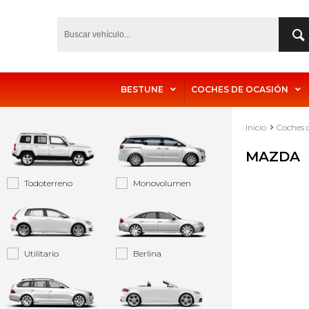
BESTUNE
COCHES DE OCASIÓN
Inicio
Coches 
MAZDA
Todoterreno
Monovolumen
Utilitario
Berlina